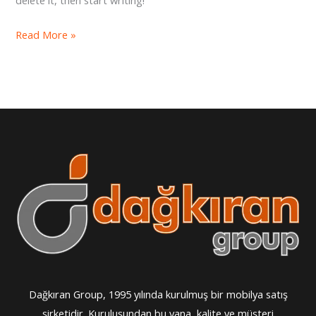
Hello
Read More »
world!
Dağkıran Group, 1995 yılında kurulmuş bir mobilya satış
şirketidir. Kuruluşundan bu yana, kalite ve müşteri